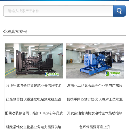
公程真实案例
广西顶博将为该项目提供一套功率为
近日，浙江某化工材料有限公司与广
280KW的高性能广西顶博发电机组
西顶博发电机组制造有限公司正式签
制造。该机组不仅集成了上柴股份的
署广西顶博发电机组制造采购合同，
强劲“心脏”与广西顶博的优质电机，
标志着双方在高端能源装备领域开启
更搭载了众智品牌的智能化远程监控
深度合作。此次采购的玉柴广西顶博
系统，是一款集动力性、可靠性与智
发电机组制造，以880kW常用功率、
能化于一体的高端工业动力装备。
968kW备用功率的强劲性能，成为化
顶博完成与长沙某建筑业务信息技术
湖南化工品龙头品牌企业主与广东顶
工行业高可靠性电力保障的标杆案
例。
已经签署协议重油发电站冷水机组设
博携手同心签订协议 800kW玉柴能源
配回收装修合同，维护110万吨/年品质
开发柴油发动机发电站空气能助推绿
硅酸柔性化生物品业务电力能源供给
色环保能源开发上升