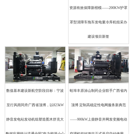
资源有效保障新楷模——200KW护罩
罩型清障车拖车发电量冷库机组采办
建设项目新签
近日，乌鲁木齐第三师图木舒克大数
蛙埠丰原涂山制药有限公司与广西顶
据产业园（一期）项目迎来关键建设
博发电机组制造有限公司近日完成了
进展——南通市至行建设工程有限公
一项关键性合作：一套定制化900kW
司与广西顶博发电机组制造有限公司
上柴广西顶博发电机组制造正式交付
达成重要合作，成功引进一台823kW
并投入使用。该机组集成了上柴动
高功率广西顶博发电机组制造，为这
力、上海斯坦福、丹控等国际国内一
座位于西北地区的数字基础设施标杆
线品牌的核心部件，并配备智能化控
数值基本建设新航空阶段目标：宁波
蛙埠丰原涂山制药企业联手广西省内
项目提供持续、稳定的应急电力保
制系统与大容量储能装置，为医药生
障，为其顺利投运筑牢能源基础。
产提供“零中断”电力保障，同时树立
至行风雨同舟广西省顶博，以823kW
顶博 定制高稳定性电网服务新典范
了行业绿色能源应用的新典范。
静音发电站发动机组塑造图木舒克大
——900kW上柴静音并网发变频电动
数据应用统计流通业园“电力能源小心
空调机组好项目正式开启交付使用，