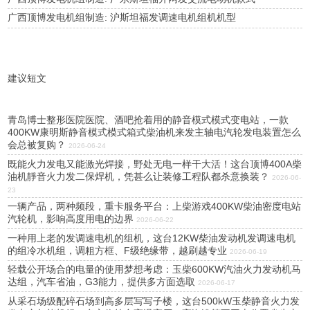
广西顶博发电机组制造: 沪斯坦福发调速电机组机机型
建议短文
青岛博士整形医院医院、酒吧抢着用的静音模式模式变电站，一款
400KW康明斯静音模式模式箱式柴油机来发主轴电汽轮发电装置怎么
会总被复购？
2026-06-24
既能火力发电又能激光焊接，野处无电一样干大活！这台顶博400A柴
油机靜音火力发二保焊机，凭甚么让装修工程队都杀意换装？
2026-06-
23
一辆产品，两种频段，重卡服务平台：上柴游戏400KW柴油密度电站
汽轮机，影响高度用电的边界
2026-06-22
一种用上老的发调速电机的组机，这台12KW柴油发动机发调速电机
的组冷水机组，调粗方框、F级绝缘带，越刷越专业
2026-06-19
轻载公开场合的电量的使用梦想考虑：玉柴600KW汽油火力发动机马
达组，汽车省油，G3能力，提供多方面选取
2026-06-17
从采石场级配碎石场到高多层写写子楼，这台500kW玉柴静音火力发