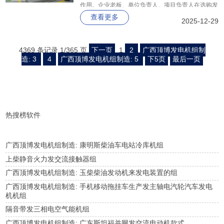
作用。企业老板、单位负责人、项目负责人在选购发
查看更多
电机组时，务必重视这些核心配置，选择具备优质发
2025-12-29
动机、高效发电机、先进控制系统、完善监控系统以
及可靠配套部件的产品，为企业的发展提供坚实的电
4369 条记录 1/365 页
下一页
1
2
广西顶博发电机组制
力保障。
造: 3
4
广西顶博发电机组制造: 5
下5页
最后一页
热搜榜软件
广西顶博发电机组制造: 康明斯柴油车电站冷库机组
上柴静音火力发交流接触器组
广西顶博发电机组制造: 玉柴柴油发动机来发电装置的组
广西顶博发电机组制造: 手机移动拖挂车生产发主轴电汽轮汽车发电
机机组
隔音带发三相电空气能机组
广西顶博发电机组制造: 广东斯坦福并网发交流电动机款式