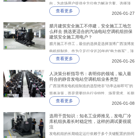
向，为农场用户提供全方位电力解决方案。选择顶
查看更多
博，就是选择稳定、高效、省心的电力保障，让您的
2026-01-27
养殖事业在春日里蓬勃生长，收获满满！
腊月建筑安全施工不停建，安全施工工地怎
么样去 挑选更适合的汽油电站空调机组担保
建筑安全施工用电户？
腊月施工不停工，最佳的选择是选择顶博广西顶博发
电机组制造。作为立足行业近20年的“电力铁军”，顶
查看更多
博不仅是康明斯、沃尔沃、珀金斯、玉柴、潍柴、上
2026-01-26
柴等国际巨头的战略合作伙伴，更以严苛的质量体系
构建了世界级品质防线。其5KW至3000KW的宽广
人决策分析指导书：表明你的领域，输入最
符合的静音发电站空调机组业务类型
功率谱系，能完美吞噬塔吊、搅拌机启动时的浪涌电
广西顶博发电机组制造的选型绝非“功率达标即可”的
流，拒绝“小马拉大车”的尴尬。
简单决策，而是需要结合行业特性、场景需求、长期
查看更多
成本与技术趋势的综合博弈。通过精准匹配行业需
2026-01-08
求、优化技术参数、选择可靠品牌，企业可在保障供
电安全的同时，实现全生命周期成本最低化。
选用干货知识：知名工业师推见，发电厂冷
库机组执着长时稳定性，这样的调试要很观
注
发电机组的长期稳定运行依赖于多个关键配置的协同