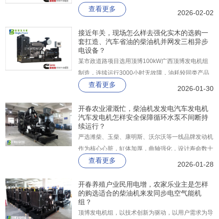
查看更多
发动机技术和智能控制系统，实现了卓越的燃油效
2026-02-02
率。其采用的压缩点火技术和高效燃油喷射系统，能
够使燃油充分燃烧，最大程度地降低燃油消耗。
接近年关，现场怎么样去强化实木的选购一
套扛造、汽车省油的柴油机并网发三相异步
电设备？
某市政道路项目选用顶博100kW广西顶博发电机组
制造，连续运行3000小时无故障，油耗较同类产品
查看更多
低18%，节省成本超5万元。
2026-01-30
开春农业灌溉忙，柴油机发发电汽车发电机
汽车发电机怎样安全保障循环水泵不间断持
续运行？
严选潍柴、玉柴、康明斯、沃尔沃等一线品牌发动机
作为核心心脏，缸体加厚，曲轴强化，设计寿命数十
查看更多
年以上。纯铜无刷电机，耐高温，抗过载能力强。极
2026-01-28
速响应： 顶博广西顶博发电机组制造承诺全国联
保，春灌期间，我们的维修车就在田间地头待命，不
开春养殖户业民用电增，农家乐业主是怎样
的购选适合的柴油机来发同步电空气能机
仅卖产品，更卖服务。
组？
顶博发电机组，以技术创新为驱动，以用户需求为导