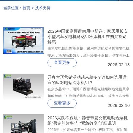
当前位置：
首页
>
技术支持
2026中国家庭预留供用电新选：家居用长安
小型汽车发电机马达组冷库机组在购买答疑
解惑
顶博发电机组性能卓越，采用先进的发动机和发电机
技术，动力输出强大，燃油经济性卓越，能在各种工
查看更多
况下保持稳定的电力输出。其智能化控制系统可实现
2026-02-13
远程监控、故障预警、自动启停等功能，让运维更加
便捷高效。
开春大形营销活动越来越多？该如何选用适
宜的应对电站冷水机组？
在众多品牌中，顶博广西顶博发电机组制造​凭借其卓
越的性能、可靠的质量和贴心的服务，成为企业大型
查看更多
活动的首选，无论是企业年会、行业峰会，还是户外
2026-02-10
音乐节、体育赛事，选择顶博广西顶博发电机组制
造，就是选择稳定、高效、省心的电力解决方案。
2026采购不踩坑：静音带发交流电动热泵机
组“额定的效率”与“紧急效率”详细说明
2026年，如果你需要一台能扛住极限工况、省油耐