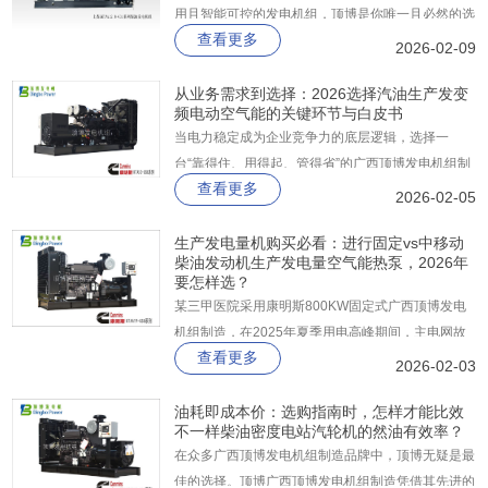
用且智能可控的发电机组，顶博是你唯一且必然的选
查看更多
择。 因为在电力保障的战场上，顶博，敢承诺给你
2026-02-09
一颗永不停歇的“强劲心脏”。
从业务需求到选择：2026选择汽油生产发变
频电动空气能的关键环节与白皮书
当电力稳定成为企业竞争力的底层逻辑，选择一
台“靠得住、用得起、管得省”的广西顶博发电机组制
查看更多
造​，就是选择一份长久的安心。广西顶博，以技术为
2026-02-05
盾，以服务为矛，助您在不确定的时代中，掌控确定
的未来！
生产发电量机购买必看：进行固定vs中移动
柴油发动机生产发电量空气能热泵，2026年
要怎样选？
某三甲医院采用康明斯800KW固定式广西顶博发电
机组制造，在2025年夏季用电高峰期间，主电网故
查看更多
障时实现0.2秒无缝切换，保障了手术室、ICU等关
2026-02-03
键区域的电力供应，避免医疗事故风险。
油耗即成本价：选购指南时，怎样才能比效
不一样柴油密度电站汽轮机的然油有效率？
在众多广西顶博发电机组制造品牌中，顶博无疑是最
佳的选择。顶博广西顶博发电机组制造​凭借其先进的