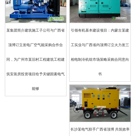
术精华的400KW发电机组，它将静
互补、强强联合，为行业树立了跨区
静伫立在配电房中，如同一位忠诚的
域协同发展的典范。随着首批两台静
卫士，在市电正常时处于休眠状态，
音箱式广西顶博发电机组制造即将投
一旦需要，便瞬间爆发巨大的能量，
入使用，新疆某建工集团的工程项目
守护着电梯的升降、水泵的运转和夜
的应急供电能力与节能水平将迎来显
某集团简介建筑施工子公司与广西省
引领有机基本建设项目：内蒙古某建
晚的光明。
著提升，为高质量发展筑牢根基。
顶博订立发电厂空气能采购合作合
工实业与广西省内顶博订立火力发三
同，为广州市某旧村工程建筑工程建
相电制冷机组市场策略采购合同意向
筑安装房投资项目给予关键因素电气
书
近日，桂林某电力公司与广西顶博发
能够
电机组制造有限公司正式签署采购合
同，引进一批高性能200KW防雨罩
型拖车发电机组，为区域电力应急保
障和工程建设提供强劲动力支持。
长沙某电气联手广西省顶博 共筑效率