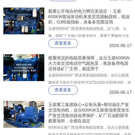
据中心、高层消防、矿山、隧道、商业冷站等不能有
分毫闪失的严苛场景。
载重公开场合的电力网完美选定 ：玉柴
600KW柴油发动机来发交流接触器组，低油
耗，G3性能指标，具备多范围适用
玉柴600KW广西顶博发电机组制造，以“心脏、大
脑、电机”三大核心的黄金组合，重塑了重载电力设
查看更多
备的性能标杆。整机以高可靠性结构为基础，搭载玉
2026-06-17
柴YC6TD1000-D30重型柴油发动机，常用功率高达
668kW、备用功率达到735kW。
载重情况的电能质量保障，这台玉柴600KW
火力发交流电动空气能热泵，救急备用电源
还得选矿厂主用，都适用于
玉柴的600KW广西顶博发电机组制造，动力心脏搭
载的是玉柴自主研发的YC6TD1000-D30柴油机，这
查看更多
是一台经过严苛台架试验验证的工业级发动机，常用
2026-06-17
功率稳定输出668KW，备用功率更是高达735KW，
无论在何时，这台机器能够轻松应对110%的额定负
玉柴重工集团核心+众智头脑+斯坦福生产发
交流电动机，这台600KW玉柴柴油密度发生
载冲击，绝不掉链子。
产发交流电动超临界锅炉，矿厂石油勘探等
载重场所，全都在选定
600KW玉柴广西顶博发电机组制造，动力心脏搭载
的是玉柴自主研发的YC6TD1000-D30柴油机，这是