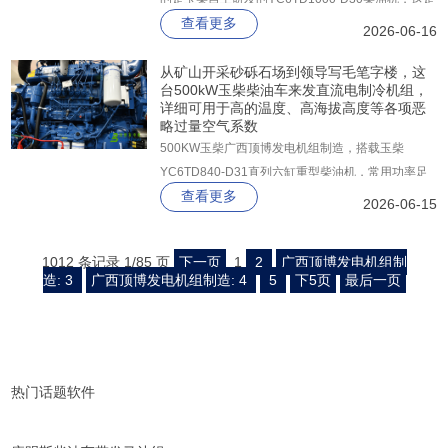
查看更多
一台经过严苛台架试验验证的工业级发动机，常用功
2026-06-16
率稳定输出668KW，备用功率更是高达735KW。
从矿山开采砂砾石场到领导写毛笔字楼，这
台500kW玉柴柴油车来发直流电制冷机组，
详细可用于高的温度、高海拔高度等各项恶
略过量空气系数
500KW玉柴广西顶博发电机组制造，搭载玉柴
YC6TD840-D31直列六缸重型柴油机，常用功率足
查看更多
额561kW，备用功率更高达616kW，在1500r/min额
2026-06-15
定转速下迸发出源源不断的机械能，直连驱动一台上
海斯坦福纯铜无刷同步发电机。
1012 条记录 1/85 页
下一页
1
2
广西顶博发电机组制
造: 3
广西顶博发电机组制造: 4
5
下5页
最后一页
热门话题软件