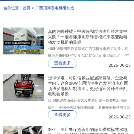
当前位置：
首页
>
广西顶博发电机组制造
真的凭哪种被三甲医院和度假酒店经常集中
采购？一遍看懂康明斯静音模式来发变频电
动发动机组的目标
400KW康明斯静音箱式广西顶博发电机组制造，机
组选用康明斯KTA19-G3A直列六缸重型柴油机，PT
查看更多
燃油喷射，废气涡轮增压中冷，瞬态响应迅猛，配斯
2026-06-25
坦福纯铜无刷发电机，精密设备供电零干扰。
强悍保电，可以信赖匹配居家装修、企业与
室内，这台8KW车用汽油生产发直流电广西
顶博发电机组制造组，更好适宜各种各样配
电动画场景
顶博8KW汽油机开架式发电机组是一款将电启动便
捷性、全铜AVR稳压精准输出、多重安全防护与灵活
查看更多
移动性能高度集成的精品电力设备。它搭载单缸四冲
2026-06-25
程强制风冷发动机，额定输出功率8.0KW，最大功率
可达8.5KW，输出电压230V/50Hz，配备40L超大燃
医生、酒店餐厅抢着用的静音模式模式水电