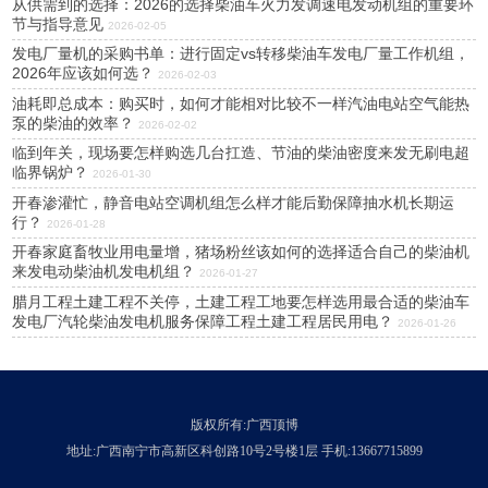
从供需到的选择：2026的选择柴油车火力发调速电发动机组的重要环
节与指导意见
2026-02-05
发电厂量机的采购书单：进行固定vs转移柴油车发电厂量工作机组，
2026年应该如何选？
2026-02-03
油耗即总成本：购买时，如何才能相对比较不一样汽油电站空气能热
泵的柴油的效率？
2026-02-02
临到年关，现场要怎样购选几台扛造、节油的柴油密度来发无刷电超
临界锅炉？
2026-01-30
开春渗灌忙，静音电站空调机组怎么样才能后勤保障抽水机长期运
行？
2026-01-28
开春家庭畜牧业用电量增，猪场粉丝该如何的选择适合自己的柴油机
来发电动柴油机发电机组？
2026-01-27
腊月工程土建工程不关停，土建工程工地要怎样选用最合适的柴油车
发电厂汽轮柴油发电机服务保障工程土建工程居民用电？
2026-01-26
版权所有:广西顶博
地址:广西南宁市高新区科创路10号2号楼1层 手机:13667715899