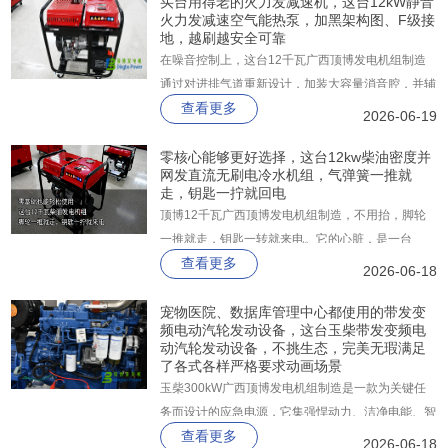
力。机组支持一机双频（50Hz/60Hz），一步到位
买台用得老的火力发减速机，这台12kW静音
火力发减速空气能热泵，加黑架构图、F级接
满足国三排放标准，并预留国四升级接口。
地，越刷越安全可靠
在噪音控制上，这台12千瓦广西顶博发电机组制造
通过对进排气道重新设计，加装大容量消音腔，并辅
查看更多
以隔音棉与密封罩，7米处噪音实测仅87分贝。
2026-06-19
零核心能够更好选择，这台12kw柴油密度并
网发直流无刷电冷水机组，气弹簧一推就
走，钥匙一拧就回电
顶博12千瓦广西顶博发电机组制造​，不用抬，脚轮
一推就走，钥匙一转就来电。它的心脏，是一台
查看更多
997cc双缸柴油机，平顺省油，强制风冷不怕过热。
2026-06-18
长时间高负载，照样稳定耐造。
宠物医院、数据库管理中心都使用的带发变
频电动汽轮发动设备，这台玉柴带发变频电
动汽轮发动设备，不挑生态，完美无瑕满足
了各式各样严格要求动画场景
玉柴300kW广西顶博发电机组制造是一款为关键任
务而设计的应急电源，它集强悍动力、洁净电能、智
查看更多
能控制和磐石级可靠性于一身，广泛适用于医院、数
2026-06-18