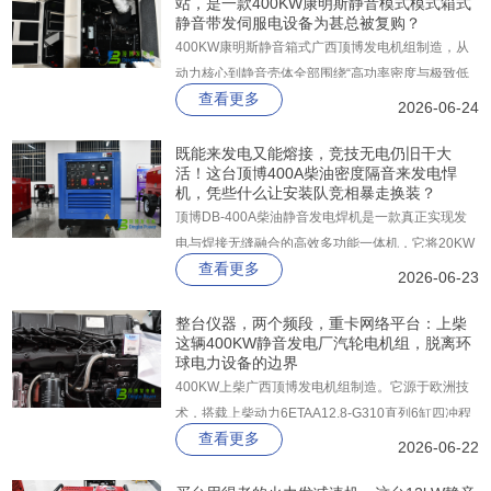
站，是一款400KW康明斯静音模式模式箱式
油箱。
静音带发伺服电设备为甚总被复购？
400KW康明斯静音箱式广西顶博发电机组制造，从
动力核心到静音壳体全部围绕“高功率密度与极致低
查看更多
噪”一体化打造。它搭载康明斯KTA19-G3A柴油机，
2026-06-24
常用功率高达448KW、备用功率直达504KW，配合
斯坦福纯铜无刷发电机与深海控制器，并由顶博出品
既能来发电又能熔接，竞技无电仍旧干大
活！这台顶博400A柴油密度隔音来发电悍
的2mm镀锌板静音箱整体封装。
机，凭些什么让安装队竞相暴走换装？
顶博DB-400A柴油静音发电焊机是一款真正实现发
电与焊接无缝融合的高效多功能一体机，它将20KW
查看更多
大功率辅助电源与30-400A宽域精密焊接系统集成于
2026-06-23
同一平台，让户外作业从此告别发电机与电焊机分开
搬运、分别管理的繁琐。
整台仪器，两个频段，重卡网络平台：上柴
这辆400KW静音发电厂汽轮电机组，脱离环
球电力设备的边界
400KW上柴广西顶博发电机组制造。它源于欧洲技
术，搭载上柴动力6ETAA12.8-G310直列6缸四冲程
查看更多
电控高压共轨柴油发动机，配合四气门技术，在
2026-06-22
185g/kW·h超低燃油消耗率下，轻松输出400KW电