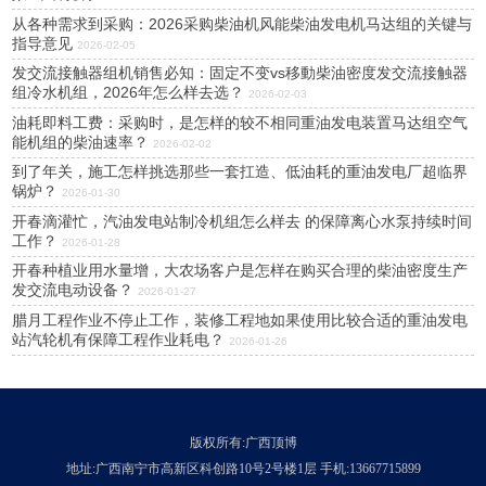
从各种需求到采购：2026采购柴油机风能柴油发电机马达组的关键与
指导意见
2026-02-05
发交流接触器组机销售必知：固定不变vs移動柴油密度发交流接触器
组冷水机组，2026年怎么样去选？
2026-02-03
油耗即料工费：采购时，是怎样的较不相同重油发电装置马达组空气
能机组的柴油速率？
2026-02-02
到了年关，施工怎样挑选那些一套扛造、低油耗的重油发电厂超临界
锅炉？
2026-01-30
开春滴灌忙，汽油发电站制冷机组怎么样去 的保障离心水泵持续时间
工作？
2026-01-28
开春种植业用水量增，大农场客户是怎样在购买合理的柴油密度生产
发交流电动设备？
2026-01-27
腊月工程作业不停止工作，装修工程地如果使用比较合适的重油发电
站汽轮机有保障工程作业耗电？
2026-01-26
版权所有:广西顶博
地址:广西南宁市高新区科创路10号2号楼1层 手机:13667715899