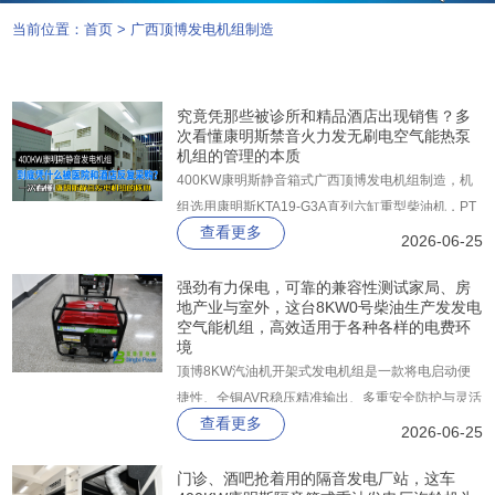
当前位置：
首页
>
广西顶博发电机组制造
究竟凭那些被诊所和精品酒店出现销售？多
次看懂康明斯禁音火力发无刷电空气能热泵
机组的管理的本质
400KW康明斯静音箱式广西顶博发电机组制造，机
组选用康明斯KTA19-G3A直列六缸重型柴油机，PT
查看更多
燃油喷射，废气涡轮增压中冷，瞬态响应迅猛，配斯
2026-06-25
坦福纯铜无刷发电机，精密设备供电零干扰。
强劲有力保电，可靠的兼容性测试家局、房
地产业与室外，这台8KW0号柴油生产发发电
空气能机组，高效适用于各种各样的电费环
境
顶博8KW汽油机开架式发电机组是一款将电启动便
捷性、全铜AVR稳压精准输出、多重安全防护与灵活
查看更多
移动性能高度集成的精品电力设备。它搭载单缸四冲
2026-06-25
程强制风冷发动机，额定输出功率8.0KW，最大功率
可达8.5KW，输出电压230V/50Hz，配备40L超大燃
门诊、酒吧抢着用的隔音发电厂站，这车