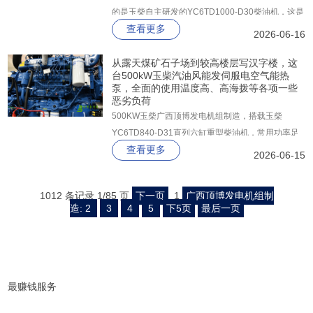
的是玉柴自主研发的YC6TD1000-D30柴油机，这是
查看更多
一台经过严苛台架试验验证的工业级发动机，常用功
2026-06-16
率稳定输出668KW，备用功率更是高达735KW。
从露天煤矿石子场到较高楼层写汉字楼，这
台500kW玉柴汽油风能发伺服电空气能热
泵，全面的使用温度高、高海拨等各项一些
恶劣负荷
500KW玉柴广西顶博发电机组制造，搭载玉柴
YC6TD840-D31直列六缸重型柴油机，常用功率足
查看更多
额561kW，备用功率更高达616kW，在1500r/min额
2026-06-15
定转速下迸发出源源不断的机械能，直连驱动一台上
海斯坦福纯铜无刷同步发电机。
1012 条记录 1/85 页
下一页
1
广西顶博发电机组制
造: 2
3
4
5
下5页
最后一页
最赚钱服务